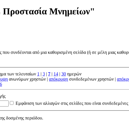
Σ Προστασία Μνημείων"
ς που συνδέονται από μια καθορισμένη σελίδα (ή σε μέλη μιας καθορ
ημα των τελευταίων
1
|
3
|
7
|
14
|
30
ημερών
ρυψη
ανωνύμων χρηστών |
απόκρυψη
συνδεδεμένων χρηστών |
απόκρ
6
γής
Εμφάνιση των αλλαγών στις σελίδες που είναι συνδεδεμένες
της δοσμένης περιόδου.