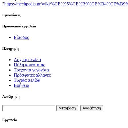
"
https://mechpedia.gr/wiki/%CE%95%CE%B9%CE%
Εμφανίσεις
Προσωπικά εργαλεία
Είσοδος
Πλοήγηση
Αρχική σελίδα
Πύλη κοινότητας
Τρέχοντα γεγονότα
Πρόσφατες αλλαγές
Τυχαία σελίδα
Βοήθεια
Αναζήτηση
Εργαλεία