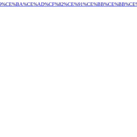
4%CE%B9%CE%BA%CE%AD%CF%82%CE%91%CE%BB%CE%BB%