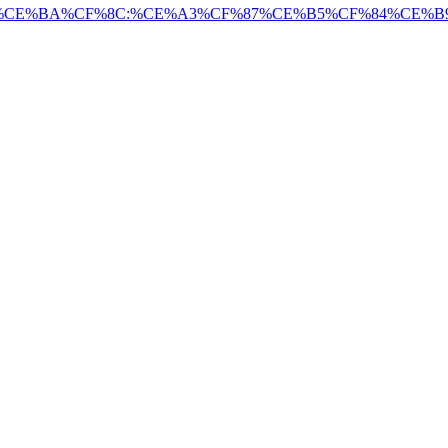
B4%CE%B9%CE%BA%CF%8C:%CE%A3%CF%87%CE%B5%CF%8