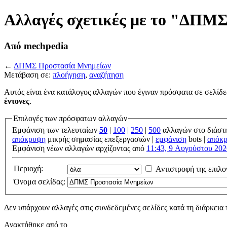
Αλλαγές σχετικές με το "ΔΠΜ
Από mechpedia
←
ΔΠΜΣ Προστασία Μνημείων
Μετάβαση σε:
πλοήγηση
,
αναζήτηση
Αυτός είναι ένα κατάλογος αλλαγών που έγιναν πρόσφατα σε σελίδε
έντονες
.
Επιλογές των πρόσφατων αλλαγών
Εμφάνιση των τελευταίων
50
|
100
|
250
|
500
αλλαγών στο διάστ
απόκρυψη
μικρής σημασίας επεξεργασιών |
εμφάνιση
bots |
απόκ
Εμφάνιση νέων αλλαγών αρχίζοντας από
11:43, 9 Αυγούστου 202
Περιοχή:
Αντιστροφή της επιλο
Όνομα σελίδας:
Δεν υπάρχουν αλλαγές στις συνδεδεμένες σελίδες κατά τη διάρκεια 
Ανακτήθηκε από το