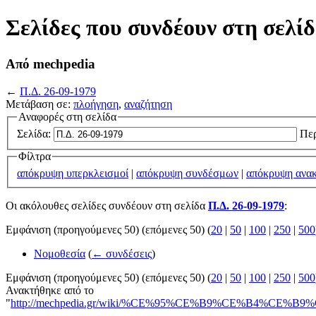
Σελίδες που συνδέουν στη σελί
Από mechpedia
←
Π.Δ. 26-09-1979
Μετάβαση σε:
πλοήγηση
,
αναζήτηση
Αναφορές στη σελίδα
Σελίδα:
Περ
Φίλτρα
απόκρυψη υπερκλεισμοί
|
απόκρυψη συνδέσμων
|
απόκρυψη ανακ
Οι ακόλουθες σελίδες συνδέουν στη σελίδα
Π.Δ. 26-09-1979
:
Εμφάνιση (προηγούμενες 50) (επόμενες 50) (
20
|
50
|
100
|
250
|
500
Νομοθεσία
(
← συνδέσεις
)
Εμφάνιση (προηγούμενες 50) (επόμενες 50) (
20
|
50
|
100
|
250
|
500
Ανακτήθηκε από το
"
http://mechpedia.gr/wiki/%CE%95%CE%B9%CE%B